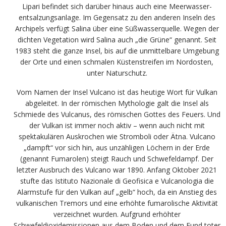
Lipari befindet sich darüber hinaus auch eine Meerwasser­
entsalzungs­anlage. Im Gegensatz zu den anderen Inseln des
Archipels verfügt Salina über eine Süßwasserquelle. Wegen der
dichten Vegetation wird Salina auch „die Grüne“ genannt. Seit
1983 steht die ganze Insel, bis auf die unmittelbare Umgebung
der Orte und einen schmalen Küstenstreifen im Nordosten,
unter Naturschutz.
Vom Namen der Insel Vulcano ist das heutige Wort für Vulkan
abgeleitet. In der römischen Mythologie galt die Insel als
Schmiede des Vulcanus, des römischen Gottes des Feuers. Und
der Vulkan ist immer noch aktiv – wenn auch nicht mit
spektakulären Auskrochen wie Stromboli oder Ätna. Vulcano
„dampft“ vor sich hin, aus unzähligen Löchern in der Erde
(genannt Fumarolen) steigt Rauch und Schwefeldampf. Der
letzter Ausbruch des Vulcano war 1890. Anfang Oktober 2021
stufte das Istituto Nazionale di Geofisica e Vulcanologia die
Alarmstufe für den Vulkan auf „gelb“ hoch, da ein Anstieg des
vulkanischen Tremors und eine erhöhte fumarolische Aktivität
verzeichnet wurden. Aufgrund erhöhter
Schwefeldioxidemissionen aus dem Boden und dem Fund toter