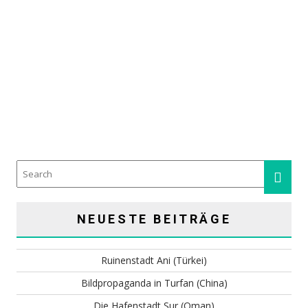
DIE HAFENSTADT SUR (OMAN)
NEUESTE BEITRÄGE
Ruinenstadt Ani (Türkei)
Bildpropaganda in Turfan (China)
Die Hafenstadt Sur (Oman)