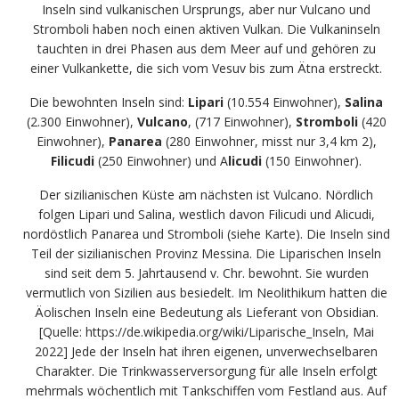
Inseln sind vulkanischen Ursprungs, aber nur Vulcano und
Stromboli haben noch einen aktiven Vulkan. Die Vulkaninseln
tauchten in drei Phasen aus dem Meer auf und gehören zu
einer Vulkankette, die sich vom Vesuv bis zum Ätna erstreckt.
Die bewohnten Inseln sind:
Lipari
(10.554 Einwohner),
Salina
(2.300 Einwohner),
Vulcano
, (717 Einwohner),
Stromboli
(420
Einwohner),
Panarea
(280 Einwohner, misst nur 3,4 km 2),
Filicudi
(250 Einwohner) und A
licudi
(150 Einwohner).
Der sizilianischen Küste am nächsten ist Vulcano. Nördlich
folgen Lipari und Salina, westlich davon Filicudi und Alicudi,
nordöstlich Panarea und Stromboli (siehe Karte). Die Inseln sind
Teil der sizilianischen Provinz Messina. Die Liparischen Inseln
sind seit dem 5. Jahrtausend v. Chr. bewohnt. Sie wurden
vermutlich von Sizilien aus besiedelt. Im Neolithikum hatten die
Äolischen Inseln eine Bedeutung als Lieferant von Obsidian.
[Quelle: https://de.wikipedia.org­/wiki/Liparische_Inseln, Mai
2022] Jede der Inseln hat ihren eigenen, unverwechselbaren
Charakter. Die Trinkwasserversorgung für alle Inseln erfolgt
mehrmals wöchentlich mit Tankschiffen vom Festland aus. Auf