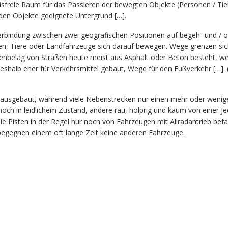
isfreie Raum für das Passieren der bewegten Objekte (Personen / Tie
nden Objekte geeignete Untergrund […].
Verbindung zwischen zwei geografischen Positionen auf begeh- und / 
en, Tiere oder Landfahrzeuge sich darauf bewegen. Wege grenzen si
enbelag von Straßen heute meist aus Asphalt oder Beton besteht, w
eshalb eher für Verkehrsmittel gebaut, Wege für den Fußverkehr […]. (
ut ausgebaut, während viele Nebenstrecken nur einen mehr oder wenig
och in leidlichem Zustand, andere rau, holprig und kaum von einer Je
e Pisten in der Regel nur noch von Fahrzeugen mit Allradantrieb bef
begegnen einem oft lange Zeit keine anderen Fahrzeuge.