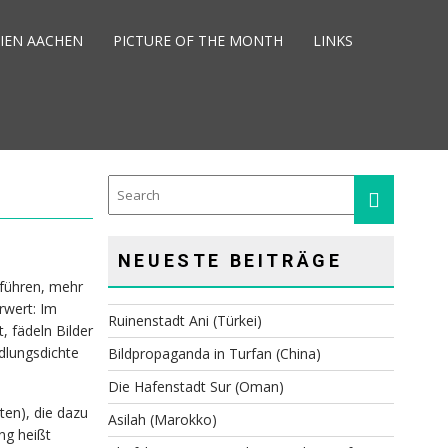
IEN AACHEN
PICTURE OF THE MONTH
LINKS
NEUESTE BEITRÄGE
 führen, mehr
rwert: Im
Ruinenstadt Ani (Türkei)
 fädeln Bilder
dlungsdichte
Bildpropaganda in Turfan (China)
Die Hafenstadt Sur (Oman)
ten), die dazu
Asilah (Marokko)
ng heißt