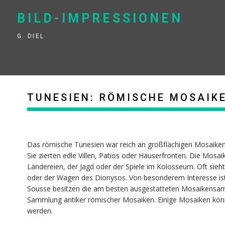
Skip
to
BILD-IMPRESSIONEN
content
G. DIEL
TUNESIEN: RÖMISCHE MOSAIK
Das römische Tunesien war reich an großflächigen Mosaiken
Sie zierten edle Villen, Patios oder Häuserfronten. Die Mosa
Ländereien, der Jagd oder der Spiele im Kolosseum. Oft si
oder der Wagen des Dionysos. Von besonderem Interesse ist
Sousse besitzen die am besten ausgestatteten Mosaikensamm
Sammlung antiker römischer Mosaiken. Einige Mosaiken könne
werden.