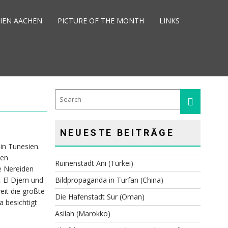
IEN AACHEN
PICTURE OF THE MONTH
LINKS
NEUESTE BEITRÄGE
in Tunesien.
ßen
Ruinenstadt Ani (Türkei)
e Nereiden
, El Djem und
Bildpropaganda in Turfan (China)
it die größte
Die Hafenstadt Sur (Oman)
 besichtigt
Asilah (Marokko)