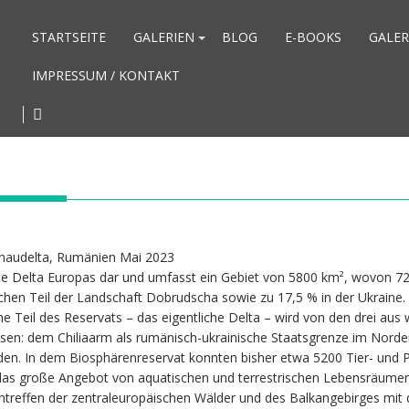
STARTSEITE
GALERIEN
BLOG
E-BOOKS
GALER
IMPRESSUM / KONTAKT
te Delta Europas dar und umfasst ein Gebiet von 5800 km², wovon 72
chen Teil der Landschaft Dobrudscha sowie zu 17,5 % in der Ukraine.
e Teil des Reservats – das eigentliche Delta – wird von den drei aus 
en: dem Chiliaarm als rumänisch-ukrainische Staatsgrenze im Nord
en. In dem Biosphärenreservat konnten bisher etwa 5200 Tier- und 
uf das große Angebot von aquatischen und terrestrischen Lebensräume
reffen der zentraleuropäischen Wälder und des Balkangebirges mit 