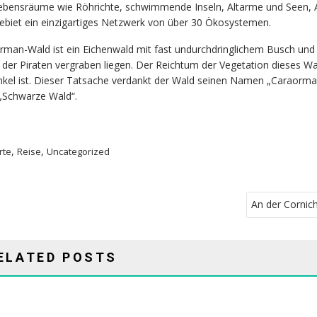
ebensräume wie Röhrichte, schwimmende Inseln, Altarme und Seen, 
biet ein einzigartiges Netzwerk von über 30 Ökosystemen.
rman-Wald ist ein Eichenwald mit fast undurchdringlichem Busch und 
er Piraten vergraben liegen. Der Reichtum der Vegetation dieses Wal
dunkel ist. Dieser Tatsache verdankt der Wald seinen Namen „Caraorman
„Schwarze Wald“.
,
,
rte
Reise
Uncategorized
An der Cornich
ELATED POSTS