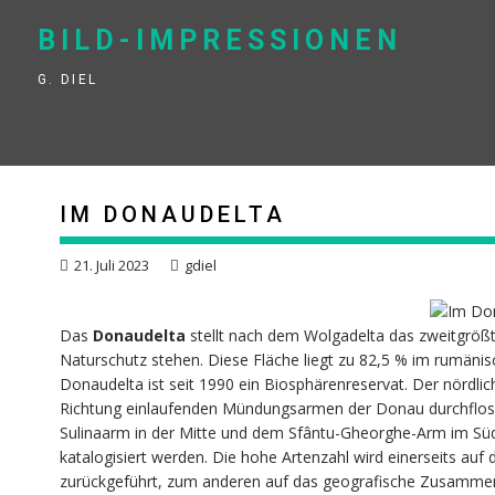
Skip
to
BILD-IMPRESSIONEN
content
G. DIEL
IM DONAUDELTA
21. Juli 2023
gdiel
Das
Donaudelta
stellt nach dem Wolgadelta das zweitgröß
Naturschutz stehen. Diese Fläche liegt zu 82,5 % im rumänis
Donaudelta ist seit 1990 ein Biosphärenreservat. Der nördlich
Richtung einlaufenden Mündungsarmen der Donau durchfloss
Sulinaarm in der Mitte und dem Sfântu-Gheorghe-Arm im Süd
katalogisiert werden. Die hohe Artenzahl wird einerseits a
zurückgeführt, zum anderen auf das geografische Zusamment