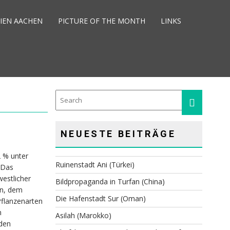
IEN AACHEN
PICTURE OF THE MONTH
LINKS
NEUESTE BEITRÄGE
 % unter
Ruinenstadt Ani (Türkei)
 Das
westlicher
Bildpropaganda in Turfan (China)
en, dem
Die Hafenstadt Sur (Oman)
Pflanzenarten
n
Asilah (Marokko)
den