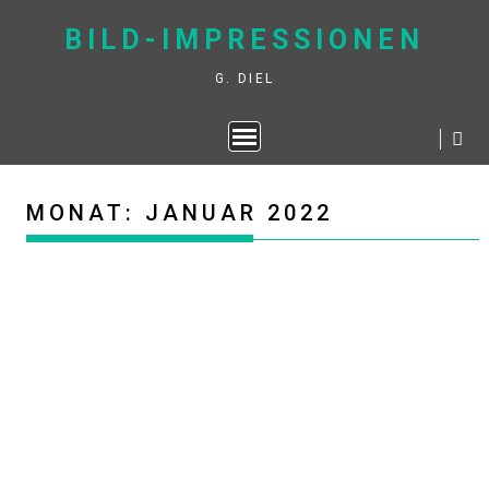
Skip
BILD-IMPRESSIONEN
to
content
G. DIEL
MONAT:
JANUAR 2022
U-BEIN BRÜCKE (MYANMAR)