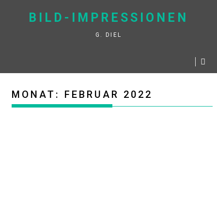
Skip
BILD-IMPRESSIONEN
to
content
G. DIEL
MONAT:
FEBRUAR 2022
IMPRESSIONEN: SUR (OMAN) AT NIGHT