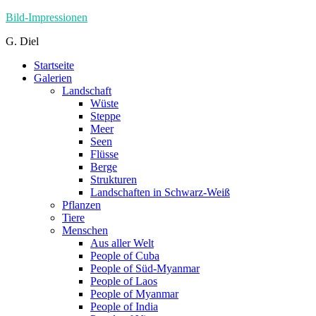
Skip
Bild-Impressionen
to
G. Diel
content
Startseite
Galerien
Landschaft
Wüste
Steppe
Meer
Seen
Flüsse
Berge
Strukturen
Landschaften in Schwarz-Weiß
Pflanzen
Tiere
Menschen
Aus aller Welt
People of Cuba
People of Süd-Myanmar
People of Laos
People of Myanmar
People of India