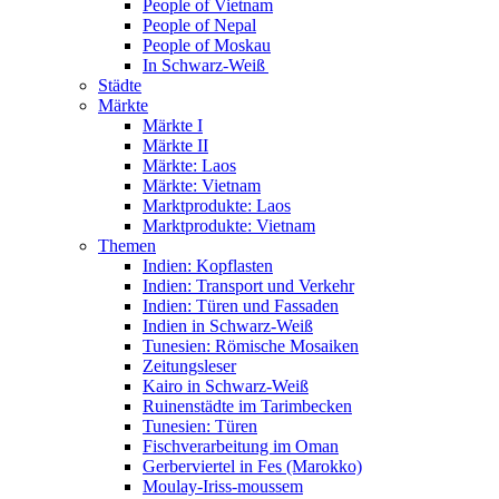
People of Vietnam
People of Nepal
People of Moskau
In Schwarz-Weiß
Städte
Märkte
Märkte I
Märkte II
Märkte: Laos
Märkte: Vietnam
Marktprodukte: Laos
Marktprodukte: Vietnam
Themen
Indien: Kopflasten
Indien: Transport und Verkehr
Indien: Türen und Fassaden
Indien in Schwarz-Weiß
Tunesien: Römische Mosaiken
Zeitungsleser
Kairo in Schwarz-Weiß
Ruinenstädte im Tarimbecken
Tunesien: Türen
Fischverarbeitung im Oman
Gerberviertel in Fes (Marokko)
Moulay-Iriss-moussem