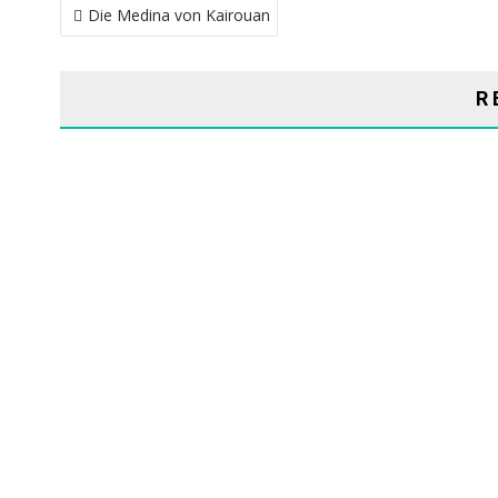
Die Medina von Kairouan
R
RUINENSTADT ANI (TÜRKEI)