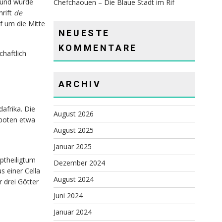
 und wurde
Chefchaouen – Die Blaue Stadt im Rif
hrift
de
f um die Mitte
NEUESTE
KOMMENTARE
haftlich
ARCHIV
afrika. Die
August 2026
 boten etwa
August 2025
Januar 2025
ptheiligtum
Dezember 2024
s einer Cella
August 2024
r drei Götter
Juni 2024
Januar 2024