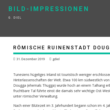
Skip
to
BILD-IMPRESSIONEN
content
G. DIEL
RÖMISCHE RUINENSTADT DOU
31. Dezember 2019
gdiel
Tunesiens hügeliges Inland ist touristisch weniger erschloss
Hinterlassenschaften der Welt. Etwa 100 km südwestlich von 
Dougga (ehemals Thugga) wurde hoch an einem Talhang erbau
fruchtbare Tal führte einst die damals sehr wichtige Ost-We
unter römischer Verwaltung.
Nach einer Blütezeit im 3. Jahrhundert begann schon im 4. Jah