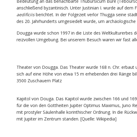
Bedeutung an das benachbarte Thubursicum Bure (Teboursou
anschließend byzantinisch. Unter Justinian I. wurde auf dem 
aedificiis
berichtet. In der Folgezeit verlor Thugga seine stä
des 20. Jahrhunderts umgesiedelt wurde, um archäologische
Dougga wurde schon 1997 in die Liste des Weltkulturerbes d
reizvollen Umgebung. Bei unserem Besuch waren wir fast all
Theater von Dougga. Das Theater wurde 168 n. Chr. erbaut u
sich auf eine Höhe von etwa 15 m erhebenden drei Ränge bi
3500 Zuschauern Platz
Kapitol von Douga. Das Kapitol wurde zwischen 166 und 169 
für die von den Gottheiten Jupiter Optimus Maximus, Juno Reg
mit prostyler Säulenhalle korinthischer Ordnung. In die Rückw
mit Jupiter im Zentrum standen. [Quelle: Wikipedia]