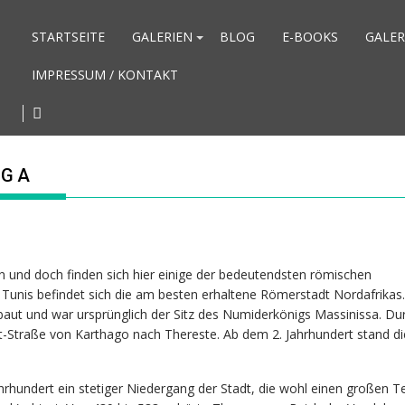
STARTSEITE
GALERIEN
BLOG
E-BOOKS
GALER
IMPRESSUM / KONTAKT
GGA
en und doch finden sich hier einige der bedeutendsten römischen
Tunis befindet sich die am besten erhaltene Römerstadt Nordafrikas.
t und war ursprünglich der Sitz des Numiderkönigs Massinissa. Dur
st-Straße von Karthago nach Thereste. Ab dem 2. Jahrhundert stand di
rhundert ein stetiger Niedergang der Stadt, die wohl einen großen Tei