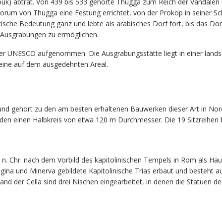
k) abtrat. Von 439 bis 533 gehörte Thugga zum Reich der Vandalen
Forum von Thugga eine Festung errichtet, von der Prokop in seiner Sc
dtische Bedeutung ganz und lebte als arabisches Dorf fort, bis das Dor
 Ausgrabungen zu ermöglichen.
er UNESCO aufgenommen. Die Ausgrabungsstätte liegt in einer landsc
eine auf dem ausgedehnten Areal.
nd gehört zu den am besten erhaltenen Bauwerken dieser Art in Nord
lden einen Halbkreis von etwa 120 m Durchmesser. Die 19 Sitzreihen
n. Chr. nach dem Vorbild des kapitolinischen Tempels in Rom als Hau
ina und Minerva gebildete Kapitolinische Trias erbaut und besteht au
and der Cella sind drei Nischen eingearbeitet, in denen die Statuen de